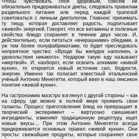
Чтобы чувствовать себя здоровым, совсем не
обязательно придерживаться диеты, следовать правилам
раздельного питания или перед каждой трапезой
советоваться с личным диетологом. Главное: принимать
ту пищу, которая доставляет радость, подпитывает
«живой» энергией. Говорят, что все витамины и полезные
свойства блюдо сохраняет в течение двух часов. И,
действительно, если питаться «вчерашними» обедами, а
уж тем более полуфабрикатами, то будет преследовать
неприятное чувство: «Вроде бы желудок наполнен, а
удовольствия никакого». Недаром такую еду называют
«мертвой». И, наоборот, если освоить алхимию «живой
кухни», то откроется новый источник сил, бодрости,
энергии. Именно так полагает известный итальянский
учёный Антонио Менегетти, который ввел в наш лексикон
понятие «живой кухни».
На гастрономию маэстро взглянул с другой стороны – как
на сферу, где можно в полной мере проявить свои
таланты. Процесс приготовления блюд он превращает в
творческий эксперимент – виртуозно смешивает
ингредиенты, изменяет традиционную рецептуру, ищет
новые вкусы… При этом Антонио Менегетти всегда
придерживается основных правил «живой кухни». Они
просты: свежайшие продукты, которые сохраняют свое