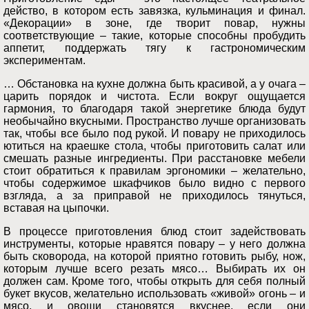
действо, в котором есть завязка, кульминация и финал.
«Декорации» в зоне, где творит повар, нужны
соответствующие – такие, которые способны пробудить
аппетит, поддержать тягу к гастрономическим
экспериментам.
… Обстановка на кухне должна быть красивой, а у очага –
царить порядок и чистота. Если вокруг ощущается
гармония, то благодаря такой энергетике блюда будут
необычайно вкусными. Пространство лучше организовать
так, чтобы все было под рукой. И повару не приходилось
ютиться на краешке стола, чтобы приготовить салат или
смешать разные ингредиенты. При расстановке мебели
стоит обратиться к правилам эргономики – желательно,
чтобы содержимое шкафчиков было видно с первого
взгляда, а за приправой не приходилось тянуться,
вставая на цыпочки.
В процессе приготовления блюд стоит задействовать
инструменты, которые нравятся повару – у него должна
быть сковорода, на которой приятно готовить рыбу, нож,
которым лучше всего резать мясо… Выбирать их он
должен сам. Кроме того, чтобы открыть для себя полный
букет вкусов, желательно использовать «живой» огонь – и
мясо, и овощи становятся вкуснее, если они