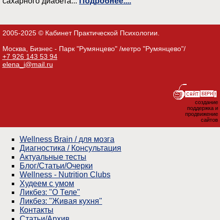
сахарного диабета...
Подробнее....
2005-2025 © Кабинет Практической Психологии.
Москва, Бизнес - Парк "Румянцево" /метро "Румянцево"/
+7 926 143 53 94
elena_i@mail.ru
создание
поддержка и
продвижение
сайтов
Wellness Brain / для мозга
Диагностика / Консультация
Актуальные тесты
Блог/Статьи/Очерки
Wellness - Nutrition Clubs
Худеем с умом
Ликбез: "О Теле"
Ликбез: "Живая кухня"
Контакты
Статьи/Архив