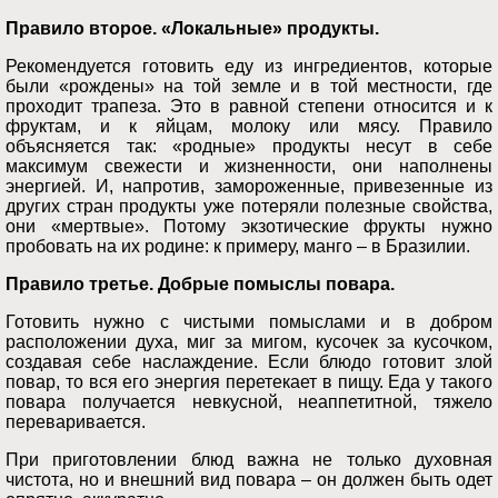
Правило второе. «Локальные» продукты.
Рекомендуется готовить еду из ингредиентов, которые
были «рождены» на той земле и в той местности, где
проходит трапеза. Это в равной степени относится и к
фруктам, и к яйцам, молоку или мясу. Правило
объясняется так: «родные» продукты несут в себе
максимум свежести и жизненности, они наполнены
энергией. И, напротив, замороженные, привезенные из
других стран продукты уже потеряли полезные свойства,
они «мертвые». Потому экзотические фрукты нужно
пробовать на их родине: к примеру, манго – в Бразилии.
Правило третье. Добрые помыслы повара.
Готовить нужно с чистыми помыслами и в добром
расположении духа, миг за мигом, кусочек за кусочком,
создавая себе наслаждение. Если блюдо готовит злой
повар, то вся его энергия перетекает в пищу. Еда у такого
повара получается невкусной, неаппетитной, тяжело
переваривается.
При приготовлении блюд важна не только духовная
чистота, но и внешний вид повара – он должен быть одет