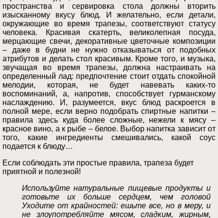
пространства и сервировка стола должны вторить
изысканному вкусу блюд. И желательно, если детали,
окружающие во время трапезы, соответствуют статусу
человека. Красивая скатерть, великолепная посуда,
мерцающие свечи, декоративные цветочные композиции
– даже в будни не нужно отказываться от подобных
атрибутов и делать стол красивым. Кроме того, и музыка,
звучащая во время трапезы, должна настраивать на
определенный лад: предпочтение стоит отдать спокойной
мелодии, которая, не будет навевать каких-то
воспоминаний, а, напротив, способствует гурманскому
наслаждению. И, разумеется, вкус блюд раскроется в
полной мере, если верно подобрать спиртные напитки –
правила здесь куда более сложные, нежели к мясу –
красное вино, а к рыбе – белое. Выбор напитка зависит от
того, какие ингредиенты смешивались, какой соус
подается к блюду…
Если соблюдать эти простые правила, трапеза будет
приятной и полезной!
Используйте натуральные пищевые продукты и
готовьте их больше сердцем, чем головой
Уходите от крайностей: ешьте все, но в меру, и
не злоупотребляйте мясом, сладким, жирным,