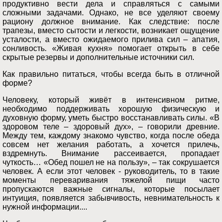
продуктивно вести дела и справляться с самыми
сложными задачами. Однако, не все уделяют своему
рациону должное внимание. Как следствие: после
трапезы, вместо сытости и легкости, возникает ощущение
усталости, а вместо ожидаемого прилива сил – апатия,
сонливость. «Живая кухня» помогает открыть в себе
скрытые резервы и дополнительные источники сил.
Как правильно питаться, чтобы всегда быть в отличной
форме?
Человеку, который живёт в интенсивном ритме,
необходимо поддерживать хорошую физическую и
духовную форму, уметь быстро восстанавливать силы. «В
здоровом теле – здоровый дух», – говорили древние.
Между тем, каждому знакомо чувство, когда после обеда
совсем нет желания работать, а хочется прилечь,
вздремнуть. Внимание рассеивается, пропадает
чуткость… «Обед пошел не на пользу», – так сокрушается
человек. А если этот человек - руководитель, то в такие
моменты переваривания тяжелой пищи часто
пропускаются важные сигналы, которые посылает
интуиция, появляется забывчивость, невнимательность к
нужной информации....