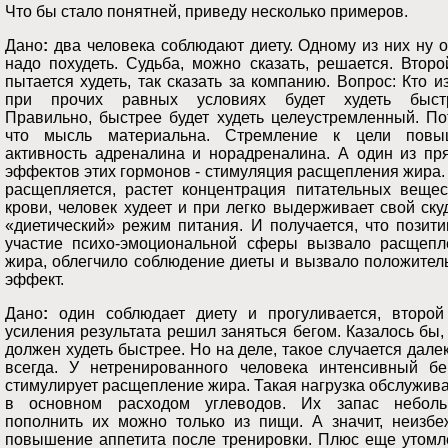
Что бы стало понятней, приведу несколько примеров.
Дано
:
два человека соблюдают диету. Одному из них ну 
надо похудеть. Судьба, можно сказать, решается. Втор
пытается худеть, так сказать за компанию. Вопрос: Кто и
при прочих равных условиях будет худеть быст
Правильно, быстрее будет худеть целеустремленный. По
что мысль материальна. Стремление к цели повы
активность адреналина и норадреналина. А один из пр
эффектов этих гормонов - стимуляция расщепления жира
расщепляется, растет концентрация питательных вещес
крови, человек худеет и при легко выдерживает свой ск
«диетический» режим питания. И получается, что позит
участие психо-эмоциональной сферы вызвало расщепл
жира, облегчило соблюдение диеты и вызвало положител
эффект.
Дано
:
один соблюдает диету и прогуливается, второй
усиления результата решил заняться бегом. Казалось бы,
должен худеть быстрее. Но на деле, такое случается дале
всегда. У нетренированного человека интенсивный бе
стимулирует расщепление жира. Такая нагрузка обслужив
в основном расходом углеводов. Их запас неболь
пополнить их можно только из пищи. А значит, неизбе
повышение аппетита после тренировки. Плюс еще утомл