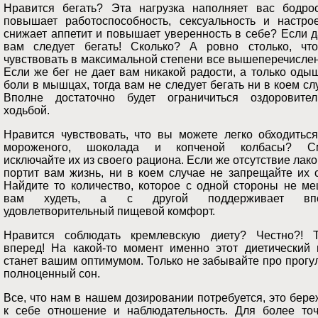
Нравится бегать? Эта нагрузка наполняет вас бодрос
повышает работоспособность, сексуальность и настрое
снижает аппетит и повышает уверенность в себе? Если д
вам следует бегать! Сколько? А ровно столько, чт
чувствовать в максимальной степени все вышеперечисле
Если же бег не дает вам никакой радости, а только оды
боли в мышцах, тогда вам не следует бегать ни в коем сл
Вполне достаточно будет ограничиться оздоровител
ходьбой.
Нравится чувствовать, что вы можете легко обходиться
мороженого, шоколада и копченой колбасы? С
исключайте их из своего рациона. Если же отсутствие лак
портит вам жизнь, ни в коем случае не запрещайте их 
Найдите то количество, которое с одной стороны не ме
вам худеть, а с другой поддерживает впо
удовлетворительный пищевой комфорт.
Нравится соблюдать кремлевскую диету? Честно?! Т
вперед! На какой-то момент именно этот диетический 
станет вашим оптимумом. Только не забывайте про прогу
полноценный сон.
Все, что нам в нашем дозировании потребуется, это бер
к себе отношение и наблюдательность. Для более точ