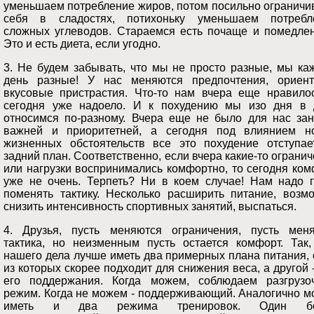
уменьшаем потребление жиров, потом посильно ограничи
себя в сладостях, потихоньку уменьшаем потребл
сложных углеводов. Стараемся есть почаще и помедлен
Это и есть диета, если угодно.
3. Не будем забывать, что мы не просто разные, мы ка
день разные! У нас меняются предпочтения, ориент
вкусовые пристрастия. Что-то нам вчера еще нравилос
сегодня уже надоело. И к похудению мы изо дня в 
относимся по-разному. Вчера еще не было для нас зан
важней и приоритетней, а сегодня под влиянием н
жизненных обстоятельств все это похудение отступае
задний план. Соответственно, если вчера какие-то ограни
или нагрузки воспринимались комфортно, то сегодня ко
уже не очень. Терпеть? Ни в коем случае! Нам надо г
поменять тактику. Несколько расширить питание, возмо
снизить интенсивность спортивных занятий, выспаться.
4. Друзья, пусть меняются ограничения, пусть меня
тактика, но неизменным пусть остается комфорт. Так,
нашего дела лучше иметь два примерных плана питания,
из которых скорее подходит для снижения веса, а другой 
его поддержания. Когда можем, соблюдаем разгрузо
режим. Когда не можем - поддерживающий. Аналогично м
иметь и два режима тренировок. Один бо