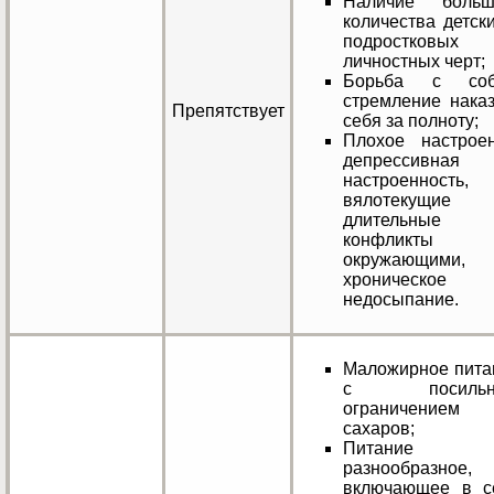
Наличие больш
количества детск
подростковых
личностных черт;
Борьба с соб
стремление наказ
Препятствует
себя за полноту;
Плохое настроен
депрессивная
настроенность,
вялотекущие
длительные
конфликты
окружающими,
хроническое
недосыпание.
Маложирное пита
с посильн
ограничением
сахаров;
Питание
разнообразное,
включающее в с