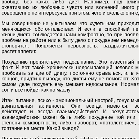
вообще без каких либо диет. Например, под влия
охвативших их любовных чувств или волнений иного р
совершенно не интересуясь при этом, чего и сколько они е
Мы совершенно не учитываем, что худеть нам приходит
меняющихся обстоятельствах. И если в спокойный пе
жизни диета соблюдается нами комфортно, то при появл
проблем на работе или в быту дело с похуданием немед
стопорится. Появляется нервозность, раздражительно
растет аппетит.
Похудению препятствует недосыпание
.
Это известный н
факт. И вот такой хронически недосыпающий человек м
пробовать за диетой диету, постоянно срываться, и, в 
концов, придти к выводу, что диеты ему не помогают. Хо
самом деле похудеть ему мешает недосыпание. Нормал
сон и все пойдет как по маслу!
Итак, питание, психо - эмоциональный настрой, тонус м
двигательная активность. Они всегда имеются, вс
действуют и всегда взаимодействуют. И результато
взаимодействия может быть либо похудение той или 
степени комфортности, либо, наоборот, «потолстение»,
топтание на месте. Какой вывод?
Положительный похудительный эффект тем вероятнее,