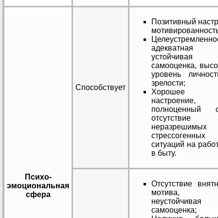
Позитивный настр
мотивированность
Целеустремленнос
адекватная
устойчивая
самооценка, высо
уровень личност
зрелости;
Способствует
Хорошее
настроение,
полноценный с
отсутствие
неразрешимых
стрессогенных
ситуаций на рабо
в быту.
Психо-
Отсутствие внятн
эмоциональная
мотива,
сфера
неустойчивая
самооценка;