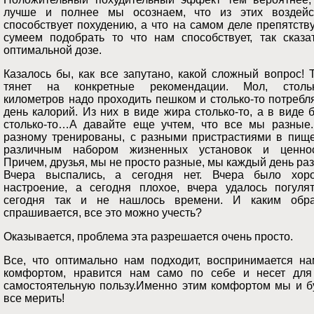
лучше и полнее мы осознаем, что из этих воздейс
способствует похудению, а что на самом деле препятству
сумеем подобрать то что нам способствует, так сказат
оптимальной дозе.
Казалось бы, как все запутано, какой сложный вопрос! 
тянет на конкретные рекомендации. Мол, стольк
километров надо проходить пешком и столько-то потребл
день калорий. Из них в виде жира столько-то, а в виде 
столько-то…А давайте еще учтем, что все мы разные.
разному тренированы, с разными пристрастиями в пище
различным набором жизненных установок и ценнос
Причем, друзья, мы не просто разные, мы каждый день ра
Вчера выспались, а сегодня нет. Вчера было хор
настроение, а сегодня плохое, вчера удалось погулят
сегодня так и не нашлось времени. И каким обра
спрашивается, все это можно учесть?
Оказывается, проблема эта разрешается очень просто.
Все, что оптимально нам подходит, воспринимается на
комфортом, нравится нам само по себе и несет для
самостоятельную пользу.Именно этим комфортом мы и б
все мерить!