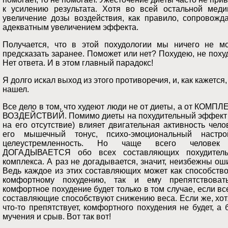
к усилению результата. Хотя во всей остальной меди
увеличение дозы воздействия, как правило, сопровожда
адекватным увеличением эффекта.
Получается, что в этой похудологии мы ничего не м
предсказать заранее. Поможет или нет? Похудею, не пох
Нет ответа. И в этом главный парадокс!
Я долго искал выход из этого противоречия, и, как кажется,
нашел.
Все дело в том, что худеют люди не от диеты, а от КОМП
ВОЗДЕЙСТВИЙ. Помимо диеты на похудительный эффект 
на его отсутствие) влияет двигательная активность чело
его мышечный тонус, психо-эмоциональный настр
целеустремленность. Но чаще всего челове
ДОГАДЫВАЕТСЯ обо всех составляющих похудитель
комплекса. А раз не догадывается, значит, неизбежны ош
Ведь каждое из этих составляющих может как способств
комфортному похудению, так и ему препятствоват
комфортное похудение будет только в том случае, если вс
составляющие способствуют снижению веса. Если же, хо
что-то препятствует, комфортного похудения не будет, а 
мучения и срыв. Вот так вот!