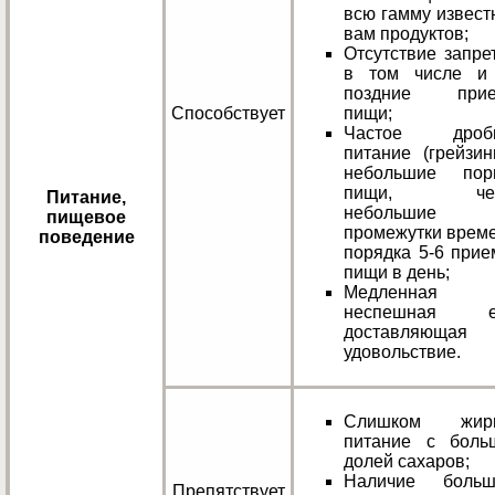
всю гамму извест
вам продуктов;
Отсутствие запре
в том числе и
поздние при
Способствует
пищи;
Частое дроб
питание (грейзин
небольшие пор
пищи, чер
Питание,
небольшие
пищевое
промежутки време
поведение
порядка 5-6 прие
пищи в день;
Медленная
неспешная е
доставляющая
удовольствие.
Слишком жир
питание с боль
долей сахаров;
Наличие больш
Препятствует