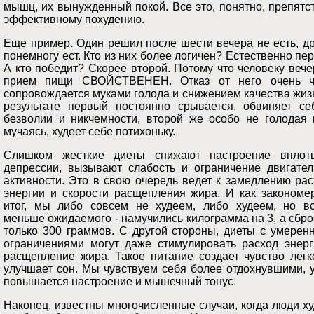
мышц, их вынужденный покой. Все это, понятно, препятс
эффективному похудению.
Еще пример
.
Один решил после шести вечера не есть, д
понемногу ест. Кто из них более логичен? Естественно пе
А кто победит? Скорее второй. Потому что человеку веч
прием пищи СВОЙСТВЕНЕН. Отказ от него очень ч
сопровождается муками голода и снижением качества жиз
результате первый постоянно срывается, обвиняет се
безволии и никчемности, второй же особо не голодая 
мучаясь, худеет себе потихоньку.
Слишком жесткие диеты снижают настроение вплот
депрессии, вызывают слабость и ограничение двигател
активности. Это в свою очередь ведет к замедлению ра
энергии и скорости расщепления жира. И как закономе
итог, мы либо совсем не худеем, либо худеем, но вс
меньше ожидаемого - намучились килограмма на 3, а сбр
только 300 граммов. С другой стороны, диеты с умерен
ограничениями могут даже стимулировать расход энерг
расщепление жира. Такое питание создает чувство легк
улучшает сон. Мы чувствуем себя более отдохнувшими, 
повышается настроение и мышечный тонус.
Наконец, известны многочисленные случаи, когда люди х