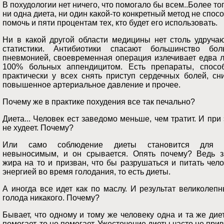
В похудологии нет ничего, что помогало бы всем..Более тог
ни одна диета, ни один какой-то конкретный метод не спос
помочь и пяти процентам тех, кто будет его использовать.
Ни в какой другой области медицины нет столь удруча
статистики. Антибиотики спасают большинство бол
пневмонией, своевременная операция излечивает едва л
100% больных аппендицитом. Есть препараты, спосо
практически у всех снять приступ сердечных болей, сн
повышенное артериальное давление и прочее.
Почему же в практике похудения все так печально?
Диета... Человек ест заведомо меньше, чем тратит. И при
не худеет. Почему?
Или само соблюдение диеты становится для 
невыносимым, и он срывается. Опять почему? Ведь з
жира на то и призван, что бы разрушаться и питать чел
энергией во время голодания, то есть диеты.
А иногда все идет как по маслу. И результат великолеп
голода никакого. Почему?
Бывает, что одному и тому же человеку одна и та же дие
помогает, то не помогает. Ужесточение диеты часто не при